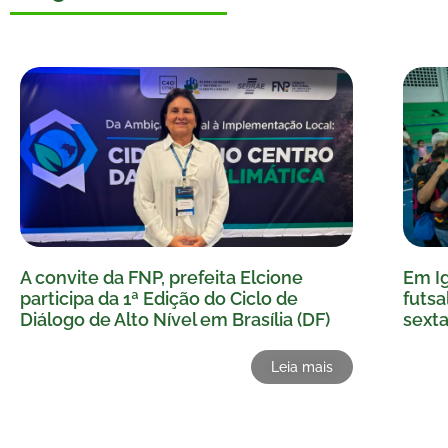
A convite da FNP, prefeita Elcione
Em I
participa da 1ª Edição do Ciclo de
futsa
Diálogo de Alto Nível em Brasília (DF)
sexta
Leia mais