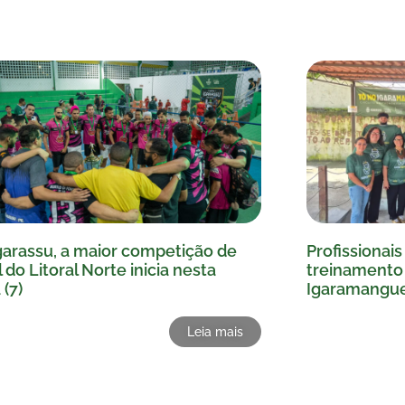
garassu, a maior competição de
Profissionai
l do Litoral Norte inicia nesta
treinamento 
 (7)
Igaramangu
Leia mais