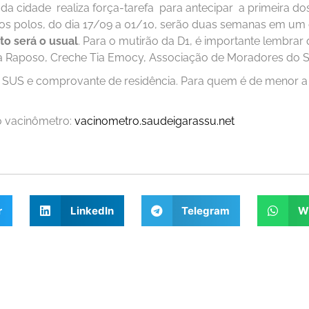
e da cidade realiza força-tarefa para antecipar a primeira dos
os polos, do dia 17/09 a 01/10, serão duas semanas em um
o será o usual
. Para o mutirão da D1, é importante lembrar 
ta Raposo, Creche Tia Emocy, Associação de Moradores do Sa
 SUS e comprovante de residência. Para quem é de menor a
o vacinômetro:
vacinometro.saudeigarassu.net
r
LinkedIn
Telegram
W