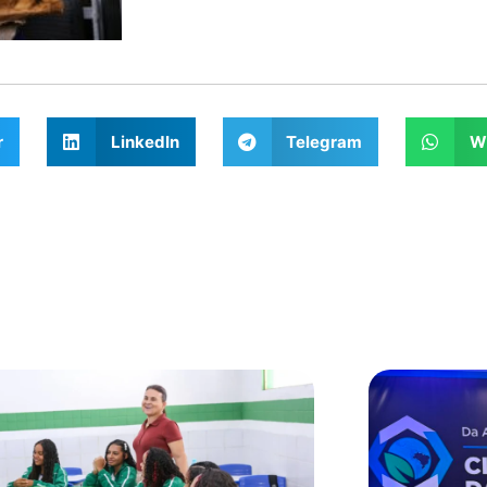
r
LinkedIn
Telegram
W