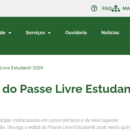
FAQ
MA
ade
Serviços
Ouvidoria
Notícias
 Livre Estudantil 2026
l do Passe Livre Estudan
pio matriculados em cursos técnicos e de nível superior
, divulga o edital do Passe Livre Estudantil 2026 nesta quint