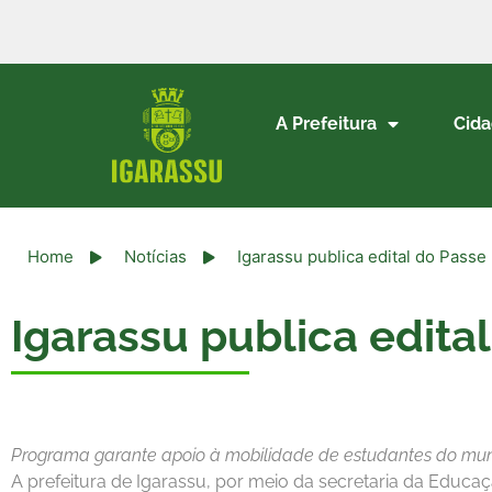
A Prefeitura
Cid
Home
Notícias
Igarassu publica edital do Passe
Igarassu publica edita
Programa garante apoio à mobilidade de estudantes do municí
A prefeitura de Igarassu, por meio da secretaria da Educação