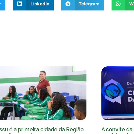
r
LinkedIn
Telegram
W
ssu é a primeira cidade da Região
A convite da 