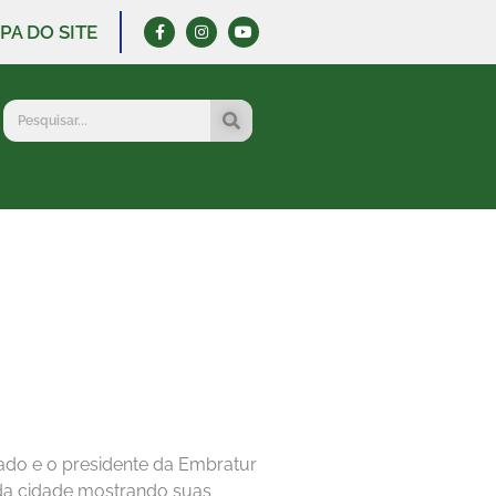
PA DO SITE
hado e o presidente da Embratur
mo da cidade mostrando suas