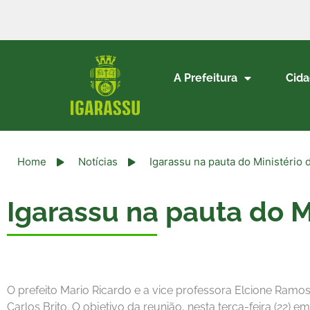
A Prefeitura
Cid
Home
Notícias
Igarassu na pauta do Ministério
Igarassu na pauta do M
O prefeito Mario Ricardo e a vice professora Elcione Ram
Carlos Brito. O objetivo da reunião, nesta terça-feira (22) 