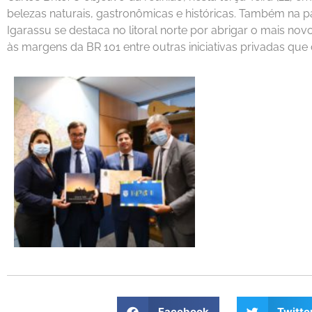
belezas naturais, gastronômicas e históricas. Também na p
Igarassu se destaca no litoral norte por abrigar o mais nov
às margens da BR 101 entre outras iniciativas privadas q
Facebook
Twitte