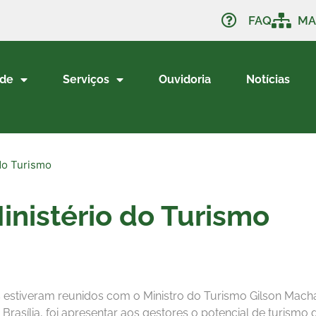
FAQ
MA
ade
Serviços
Ouvidoria
Notícias
 do Turismo
inistério do Turismo
os estiveram reunidos com o Ministro do Turismo Gilson Mac
em Brasília, foi apresentar aos gestores o potencial de turis