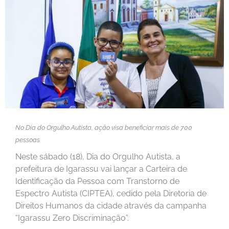
No Dia do Orgulho Autista, ação visa beneficiar mais de 700
pessoas
Neste sábado (18), Dia do Orgulho Autista, a
prefeitura de Igarassu vai lançar a Carteira de
Identificação da Pessoa com Transtorno de
Espectro Autista (CIPTEA), cedido pela Diretoria de
Direitos Humanos da cidade através da campanha
“Igarassu Zero Discriminação”.