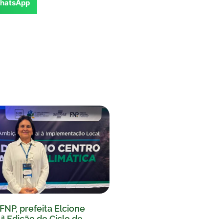
hatsApp
FNP, prefeita Elcione
1ª Edição do Ciclo de