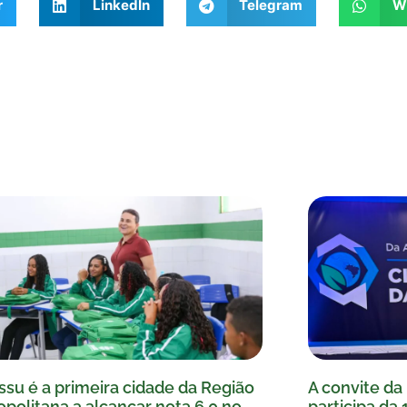
r
LinkedIn
Telegram
W
ssu é a primeira cidade da Região
A convite da 
politana a alcançar nota 6,0 no
participa da 