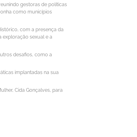
reunindo gestoras de políticas
oronha como municípios
Histórico, com a presença da
ra exploração sexual e a
outros desafios, como a
práticas implantadas na sua
Mulher, Cida Gonçalves, para