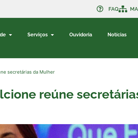
FAQ
MA
ade
Serviços
Ouvidoria
Notícias
úne secretárias da Mulher
Elcione reúne secretári