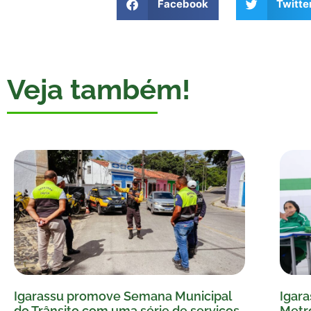
Facebook
Twitte
Veja também!
Igarassu promove Semana Municipal
Igara
do Trânsito com uma série de serviços
Metro