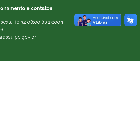
ionamento e contatos
sexta-feira: 08:00 às 13:00h
66
arassu.pe.gov.br