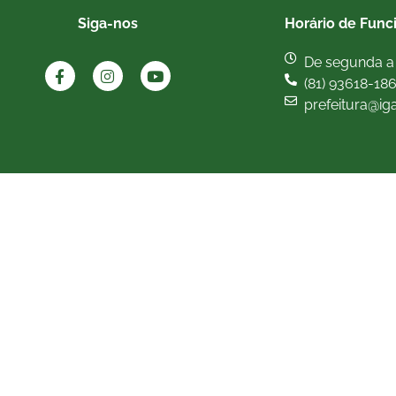
Siga-nos
Horário de Func
De segunda a 
(81) 93618-18
prefeitura@ig