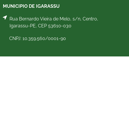
MUNICIPIO DE IGARASSU
Rua Bernardo Vieira de Melo, s/n, Centro,
Igarassu-PE, CEP 53610-030
CNPJ: 10.359.560/0001-90